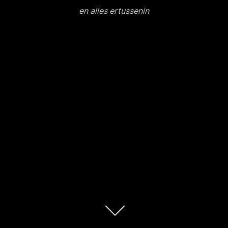
en alles ertussenin
Scroll
omlaag