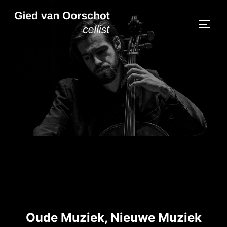
Ga
naar
TOGGL
de
inhoud
Oude Muziek, Nieuwe Muziek